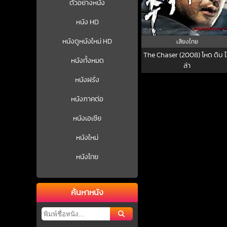
ตัวอย่างหนัง
หนัง HD
หนังดูหนังใหม่ HD
เสียงไทย
The Chaser (2008) โหด ดิบ ไ
หนังทั้งหมด
ล่า
หนังฝรั่ง
หนังภาคต่อ
หนังเอเชีย
หนังใหม่
หนังไทย
ค้นหาหนัง