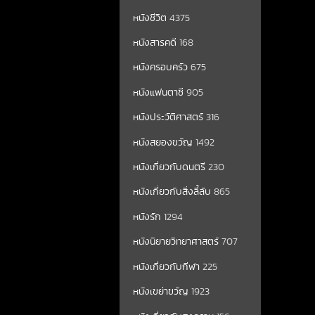
หนังชีวิต
4375
หนังสารคดี
168
หนังครอบครัว
675
หนังแฟนตาซี
905
หนังประวัติศาสตร์
316
หนังสยองขวัญ
1492
หนังเกี่ยวกับดนตรี
230
หนังเกี่ยวกับสิ่งลี้ลับ
865
หนังรัก
1294
หนังนิยายวิทยาศาสตร์
707
หนังเกี่ยวกับกีฬา
225
หนังเขย่าขวัญ
1923