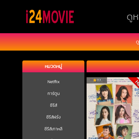
ดูห
ด
หมวดหมู่
7.7
H
Netflix
การ์ตูน
ซีรีส์
ซีรีส์ฝรั่ง
ซีรีส์เกาหลี