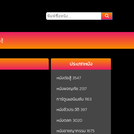
ู้
ประเภทหนัง
หนังต่อสู้
3547
หนังผจญภัย
2137
การ์ตูนแอนิเมชัน
1163
หนังชีวประวัติ
397
หนังตลก
3020
หนังอาชญากรรม
1675