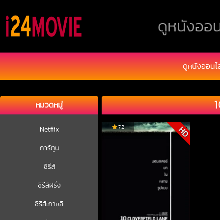
ดูหนังออน
ดูหนังออนไ
1
หมวดหมู่
7.2
HD
Netflix
การ์ตูน
ซีรีส์
ซีรีส์ฝรั่ง
ซีรีส์เกาหลี