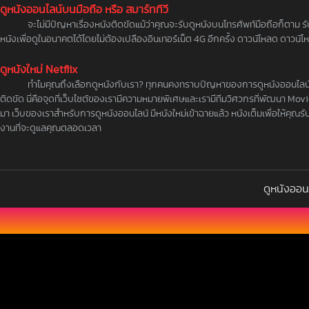
ดูหนังออนไลน์บนมือถือ หรือ สมาร์ททีวี
จะไม่มีปัญหาเรื่องหนังติดขัดแม้ว่าคุณจะรับดูหนังบนโทรศัพท์มือถือก็ตาม 
หนังเพื่อดูในอนาคตได้โดยไม่ต้องเปลืองอินเทอร์เน็ต 4G อีกครั้ง ดาวน์โหลด ดาวน์
ดูหนังใหม่ Netflix
ทำไมคุณถึงเลือกดูหนังกับเรา? ทุกคนคงทราบปัญหาของการดูหนังออนไลน์ สิ
ติดขัด นี่คือจุดที่เว็บไซต์ของเรามีความหมายพิเศษและเรามีทีมวิศวกรที่พัฒนา Mo
มา เว็บของเราสำหรับการดูหนังออนไลน์ มีหนังใหม่เข้าฉายแล้ว หนังเต็มเพื่อให้คุณรับดู
งานที่จะดูแลคุณตลอดเวลา
ดูหนังออน