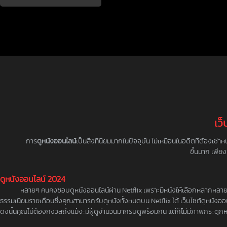
เว
การ
ดูหนังออนไลน์
เป็นสิ่งที่นิยมมากในปัจจุบัน ไม่เหมือนในอดีตที่ต้องเช่
ขึ้นมาก เพียง
ดูหนังออนไลน์ 2024
หลายๆ คนคงชอบดูหนังออนไลน์ผ่าน Netflix เพราะมีหนังให้เลือกหลากหลายทั้
ธรรมเนียมรายเดือนซึ่งคุณสามารถรับดูหนังทั้งหมดบน Netflix ได้ เว็บไซต์ดูหนังออ
ดังนั้นคุณไม่ต้องกังวลถึงแม้จะมีผู้ดูจำนวนมากรับดูพร้อมกัน แต่ก็ไม่มีภาพกระตุ