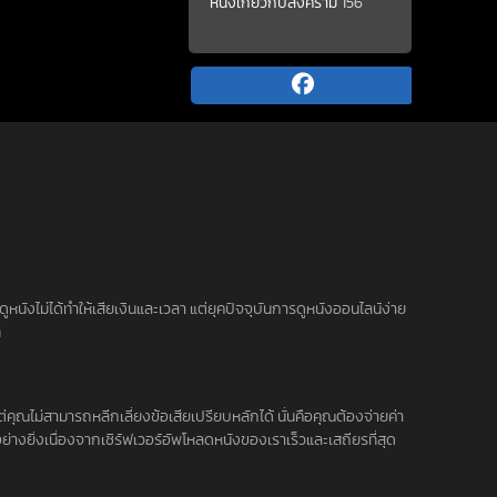
หนังเกี่ยวกับสงคราม
156
ดูหนังไม่ได้ทำให้เสียเงินและเวลา แต่ยุคปัจจุบันการดูหนังออนไลน์ง่าย
ี
ณไม่สามารถหลีกเลี่ยงข้อเสียเปรียบหลักได้ นั่นคือคุณต้องจ่ายค่า
างยิ่งเนื่องจากเซิร์ฟเวอร์อัพโหลดหนังของเราเร็วและเสถียรที่สุด