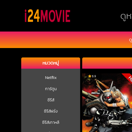
ดูห
ด
หมวดหมู่
6.9
H
Netflix
การ์ตูน
ซีรีส์
ซีรีส์ฝรั่ง
ซีรีส์เกาหลี