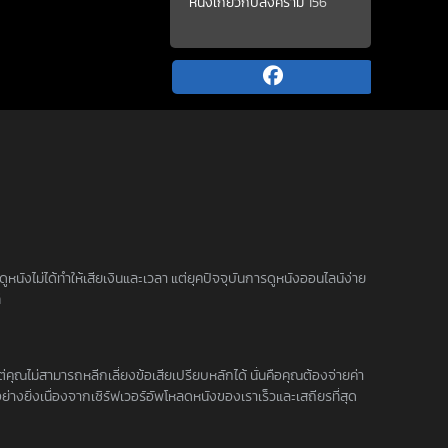
หนังเกี่ยวกับสงคราม
156
ดูหนังไม่ได้ทำให้เสียเงินและเวลา แต่ยุคปัจจุบันการดูหนังออนไลน์ง่าย
ี
ณไม่สามารถหลีกเลี่ยงข้อเสียเปรียบหลักได้ นั่นคือคุณต้องจ่ายค่า
างยิ่งเนื่องจากเซิร์ฟเวอร์อัพโหลดหนังของเราเร็วและเสถียรที่สุด