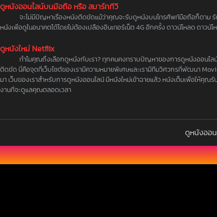
ดูหนังออนไลน์บนมือถือ หรือ สมาร์ททีวี
จะไม่มีปัญหาเรื่องหนังติดขัดแม้ว่าคุณจะรับดูหนังบนโทรศัพท์มือถือก็ตาม 
หนังเพื่อดูในอนาคตได้โดยไม่ต้องเปลืองอินเทอร์เน็ต 4G อีกครั้ง ดาวน์โหลด ดาวน์
ดูหนังใหม่ Netflix
ทำไมคุณถึงเลือกดูหนังกับเรา? ทุกคนคงทราบปัญหาของการดูหนังออนไลน์ สิ
ติดขัด นี่คือจุดที่เว็บไซต์ของเรามีความหมายพิเศษและเรามีทีมวิศวกรที่พัฒนา Mo
มา เว็บของเราสำหรับการดูหนังออนไลน์ มีหนังใหม่เข้าฉายแล้ว หนังเต็มเพื่อให้คุณรับดู
งานที่จะดูแลคุณตลอดเวลา
ดูหนังออน