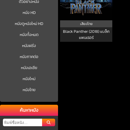
ตัวอย่างหนัง
หนัง HD
หนังดูหนังใหม่ HD
เสียงไทย
Black Panther (2018) แบล็ค
หนังทั้งหมด
แพนเธอร์
หนังฝรั่ง
หนังภาคต่อ
หนังเอเชีย
หนังใหม่
หนังไทย
ค้นหาหนัง