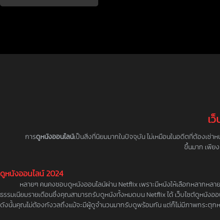
เว
การ
ดูหนังออนไลน์
เป็นสิ่งที่นิยมมากในปัจจุบัน ไม่เหมือนในอดีตที่ต้องเช่
ขึ้นมาก เพียง
ดูหนังออนไลน์ 2024
หลายๆ คนคงชอบดูหนังออนไลน์ผ่าน Netflix เพราะมีหนังให้เลือกหลากหลายทั้
ธรรมเนียมรายเดือนซึ่งคุณสามารถรับดูหนังทั้งหมดบน Netflix ได้ เว็บไซต์ดูหนังออ
ดังนั้นคุณไม่ต้องกังวลถึงแม้จะมีผู้ดูจำนวนมากรับดูพร้อมกัน แต่ก็ไม่มีภาพกระตุ