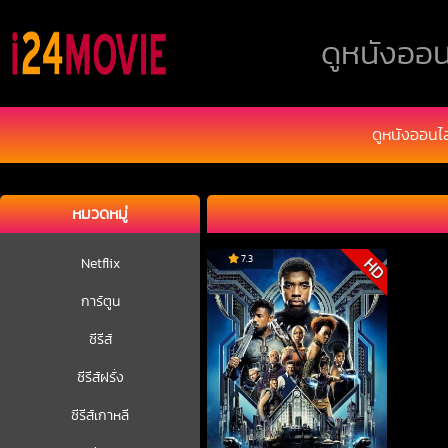
ดูหนังออน
ดูหนังออนไ
หมวดหมู่
7.3
HD
Netflix
การ์ตูน
ซีรีส์
ซีรีส์ฝรั่ง
ซีรีส์เกาหลี