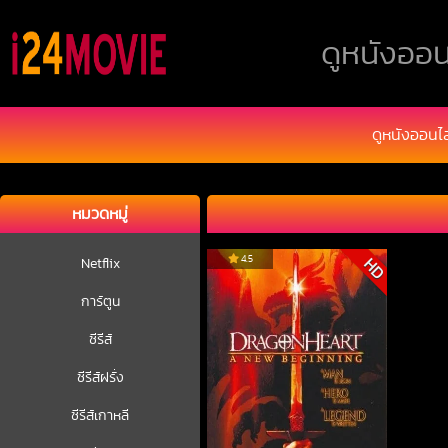
ดูหนังออน
ดูหนังออนไ
หมวดหมู่
4.5
HD
Netflix
การ์ตูน
ซีรีส์
ซีรีส์ฝรั่ง
ซีรีส์เกาหลี