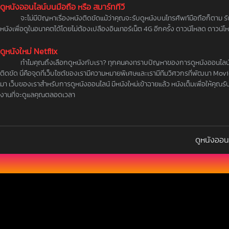
ดูหนังออนไลน์บนมือถือ หรือ สมาร์ททีวี
จะไม่มีปัญหาเรื่องหนังติดขัดแม้ว่าคุณจะรับดูหนังบนโทรศัพท์มือถือก็ตาม 
หนังเพื่อดูในอนาคตได้โดยไม่ต้องเปลืองอินเทอร์เน็ต 4G อีกครั้ง ดาวน์โหลด ดาวน์
ดูหนังใหม่ Netflix
ทำไมคุณถึงเลือกดูหนังกับเรา? ทุกคนคงทราบปัญหาของการดูหนังออนไลน์ สิ
ติดขัด นี่คือจุดที่เว็บไซต์ของเรามีความหมายพิเศษและเรามีทีมวิศวกรที่พัฒนา Mo
มา เว็บของเราสำหรับการดูหนังออนไลน์ มีหนังใหม่เข้าฉายแล้ว หนังเต็มเพื่อให้คุณรับดู
งานที่จะดูแลคุณตลอดเวลา
ดูหนังออน