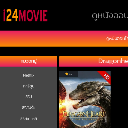
ดูหนังออน
ดูหนังออนไ
Dragonhea
หมวดหมู่
5.2
HD
Netflix
การ์ตูน
ซีรีส์
ซีรีส์ฝรั่ง
ซีรีส์เกาหลี