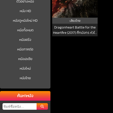
ตัวอย่างหนัง
หนัง HD
หนังดูหนังใหม่ HD
เสียงไทย
Dragonheart Battle for the
หนังทั้งหมด
Heartfire (2017) ศึกมังกร หัวใจ
โลกันตร์
หนังฝรั่ง
หนังภาคต่อ
หนังเอเชีย
หนังใหม่
หนังไทย
ค้นหาหนัง