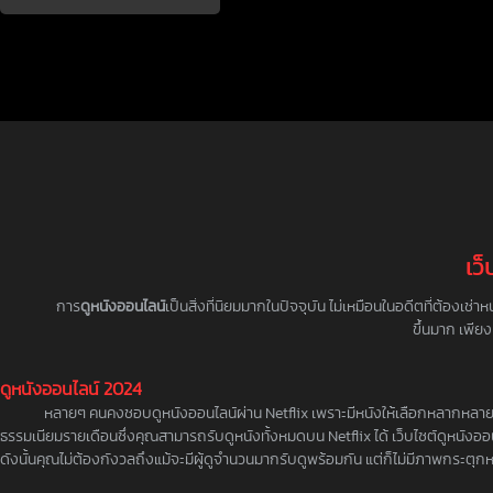
เว
การ
ดูหนังออนไลน์
เป็นสิ่งที่นิยมมากในปัจจุบัน ไม่เหมือนในอดีตที่ต้องเช่
ขึ้นมาก เพียง
ดูหนังออนไลน์ 2024
หลายๆ คนคงชอบดูหนังออนไลน์ผ่าน Netflix เพราะมีหนังให้เลือกหลากหลายทั้
ธรรมเนียมรายเดือนซึ่งคุณสามารถรับดูหนังทั้งหมดบน Netflix ได้ เว็บไซต์ดูหนังออ
ดังนั้นคุณไม่ต้องกังวลถึงแม้จะมีผู้ดูจำนวนมากรับดูพร้อมกัน แต่ก็ไม่มีภาพกระตุ