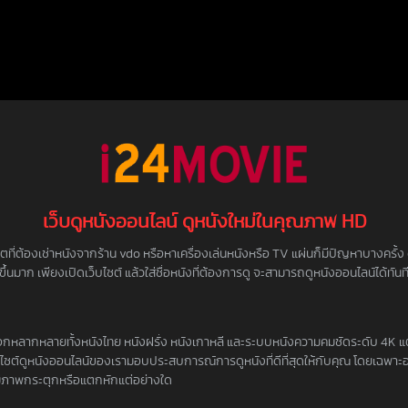
เว็บดูหนังออนไลน์ ดูหนังใหม่ในคุณภาพ HD
ดีตที่ต้องเช่าหนังจากร้าน vdo หรือหาเครื่องเล่นหนังหรือ TV แผ่นก็มีปัญหาบางครั้ง 
ขึ้นมาก เพียงเปิดเว็บไซต์ แล้วใส่ชื่อหนังที่ต้องการดู จะสามารถดูหนังออนไลน์ได้ทันท
กหลากหลายทั้งหนังไทย หนังฝรั่ง หนังเกาหลี และระบบหนังความคมชัดระดับ 4K แต่คุ
บไซต์ดูหนังออนไลน์ของเรามอบประสบการณ์การดูหนังที่ดีที่สุดให้กับคุณ โดยเฉพาะอย่
ม่มีภาพกระตุกหรือแตกหักแต่อย่างใด