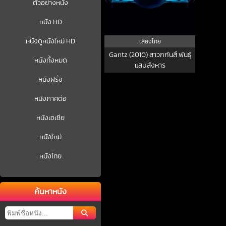
ตัวอย่างหนัง
หนัง HD
หนังดูหนังใหม่ HD
เสียงไทย
Gantz (2010) สาวกกันสึ พันธุ์
หนังทั้งหมด
แสบสังหาร
หนังฝรั่ง
หนังภาคต่อ
หนังเอเชีย
หนังใหม่
หนังไทย
ค้นหาหนัง