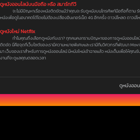
ดูหนังออนไลน์บนมือถือ หรือ สมาร์ททีวี
จะไม่มีปัญหาเรื่องหนังติดขัดแม้ว่าคุณจะรับดูหนังบนโทรศัพท์มือถือก็ตาม 
หนังเพื่อดูในอนาคตได้โดยไม่ต้องเปลืองอินเทอร์เน็ต 4G อีกครั้ง ดาวน์โหลด ดาวน์
ดูหนังใหม่ Netflix
ทำไมคุณถึงเลือกดูหนังกับเรา? ทุกคนคงทราบปัญหาของการดูหนังออนไลน์ สิ
ติดขัด นี่คือจุดที่เว็บไซต์ของเรามีความหมายพิเศษและเรามีทีมวิศวกรที่พัฒนา Mo
มา เว็บของเราสำหรับการดูหนังออนไลน์ มีหนังใหม่เข้าฉายแล้ว หนังเต็มเพื่อให้คุณรับดู
งานที่จะดูแลคุณตลอดเวลา
ดูหนังออน