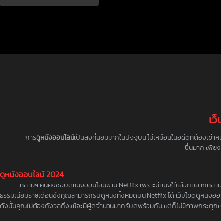
เว
การ
ดูหนังออนไลน์
เป็นสิ่งที่นิยมมากในปัจจุบัน ไม่เหมือนในอดีตที่ต้องเช่
ขึ้นมาก เพียง
ดูหนังออนไลน์ 2024
หลายๆ คนคงชอบดูหนังออนไลน์ผ่าน Netflix เพราะมีหนังให้เลือกหลากหลายทั้
ธรรมเนียมรายเดือนซึ่งคุณสามารถรับดูหนังทั้งหมดบน Netflix ได้ เว็บไซต์ดูหนังออ
ดังนั้นคุณไม่ต้องกังวลถึงแม้จะมีผู้ดูจำนวนมากรับดูพร้อมกัน แต่ก็ไม่มีภาพกระตุ