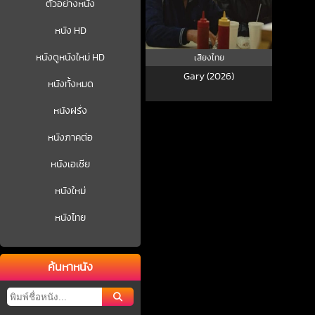
ตัวอย่างหนัง
หนัง HD
หนังดูหนังใหม่ HD
เสียงไทย
Gary (2026)
หนังทั้งหมด
หนังฝรั่ง
หนังภาคต่อ
หนังเอเชีย
หนังใหม่
หนังไทย
ค้นหาหนัง