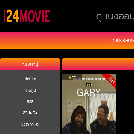
ดูหนังออน
ดูหนังออนไ
หมวดหมู่
7.7
HD
Netflix
การ์ตูน
ซีรีส์
ซีรีส์ฝรั่ง
ซีรีส์เกาหลี