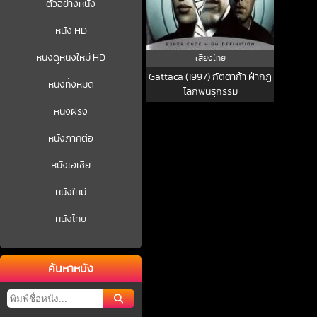
ตัวอย่างหนัง
หนัง HD
หนังดูหนังใหม่ HD
เสียงไทย
Gattaca (1997) กัตตาก้า ฝ่ากฏ
หนังทั้งหมด
โลกพันธุกรรม
หนังฝรั่ง
หนังภาคต่อ
หนังเอเชีย
หนังใหม่
หนังไทย
ค้นหาหนัง