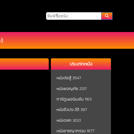
ู้
ประเภทหนัง
หนังต่อสู้
3547
หนังผจญภัย
2137
การ์ตูนแอนิเมชัน
1163
หนังชีวประวัติ
397
หนังตลก
3021
หนังอาชญากรรม
1677