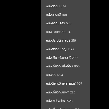
หนังชีวิต
4374
หนังสารคดี
168
หนังครอบครัว
675
หนังแฟนตาซี
904
หนังประวัติศาสตร์
316
หนังสยองขวัญ
1492
หนังเกี่ยวกับดนตรี
230
หนังเกี่ยวกับสิ่งลี้ลับ
865
หนังรัก
1294
หนังนิยายวิทยาศาสตร์
707
หนังเกี่ยวกับกีฬา
225
หนังเขย่าขวัญ
1923