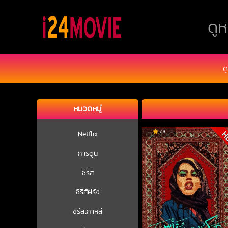
ดูห
ด
หมวดหมู่
7.3
H
Netflix
การ์ตูน
ซีรีส์
ซีรีส์ฝรั่ง
ซีรีส์เกาหลี