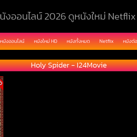
นังออนไลน์ 2026 ดูหนังใหม่ Netflix
ูหนังออนไลน์
หนังใหม่ HD
หนังทั้งหมด
Netflix
หนังต่อส
Holy Spider - I24Movie
D