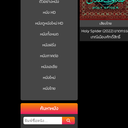
ตัวอย่างหนัง
หนัง HD
หนังดูหนังใหม่ HD
เสียงไทย
Holy Spider (2022) ฆาตกรร
หนังทั้งหมด
เภณีเมืองศักดิ์สิทธิ์
หนังฝรั่ง
หนังภาคต่อ
หนังเอเชีย
หนังใหม่
หนังไทย
ค้นหาหนัง