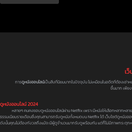
เว
การ
ดูหนังออนไลน์
เป็นสิ่งที่นิยมมากในปัจจุบัน ไม่เหมือนในอดีตที่ต้องเช่
ขึ้นมาก เพียง
ดูหนังออนไลน์ 2024
หลายๆ คนคงชอบดูหนังออนไลน์ผ่าน Netflix เพราะมีหนังให้เลือกหลากหลายทั้
ธรรมเนียมรายเดือนซึ่งคุณสามารถรับดูหนังทั้งหมดบน Netflix ได้ เว็บไซต์ดูหนังออ
ดังนั้นคุณไม่ต้องกังวลถึงแม้จะมีผู้ดูจำนวนมากรับดูพร้อมกัน แต่ก็ไม่มีภาพกระตุ