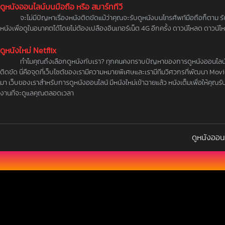
ดูหนังออนไลน์บนมือถือ หรือ สมาร์ททีวี
จะไม่มีปัญหาเรื่องหนังติดขัดแม้ว่าคุณจะรับดูหนังบนโทรศัพท์มือถือก็ตาม 
หนังเพื่อดูในอนาคตได้โดยไม่ต้องเปลืองอินเทอร์เน็ต 4G อีกครั้ง ดาวน์โหลด ดาวน์
ดูหนังใหม่ Netflix
ทำไมคุณถึงเลือกดูหนังกับเรา? ทุกคนคงทราบปัญหาของการดูหนังออนไลน์ สิ
ติดขัด นี่คือจุดที่เว็บไซต์ของเรามีความหมายพิเศษและเรามีทีมวิศวกรที่พัฒนา Mo
มา เว็บของเราสำหรับการดูหนังออนไลน์ มีหนังใหม่เข้าฉายแล้ว หนังเต็มเพื่อให้คุณรับดู
งานที่จะดูแลคุณตลอดเวลา
ดูหนังออน