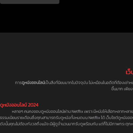
เว
การ
ดูหนังออนไลน์
เป็นสิ่งที่นิยมมากในปัจจุบัน ไม่เหมือนในอดีตที่ต้องเช่
ขึ้นมาก เพียง
ดูหนังออนไลน์ 2024
หลายๆ คนคงชอบดูหนังออนไลน์ผ่าน Netflix เพราะมีหนังให้เลือกหลากหลายทั้
ธรรมเนียมรายเดือนซึ่งคุณสามารถรับดูหนังทั้งหมดบน Netflix ได้ เว็บไซต์ดูหนังออ
ดังนั้นคุณไม่ต้องกังวลถึงแม้จะมีผู้ดูจำนวนมากรับดูพร้อมกัน แต่ก็ไม่มีภาพกระตุ