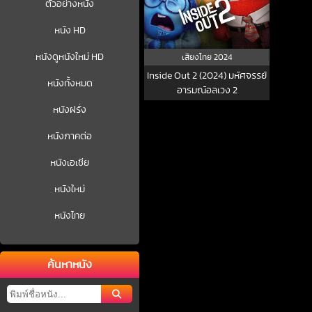
ตัวอย่างหนัง
หนัง HD
หนังดูหนังใหม่ HD
เสียงไทย 2024
Inside Out 2 (2024) มหัศจรรย์
หนังทั้งหมด
อารมณ์อลเวง 2
หนังฝรั่ง
หนังภาคต่อ
หนังเอเชีย
หนังใหม่
หนังไทย
ค้นหาหนัง