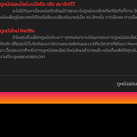
ดูหนังออนไลน์บนมือถือ หรือ สมาร์ททีวี
จะไม่มีปัญหาเรื่องหนังติดขัดแม้ว่าคุณจะรับดูหนังบนโทรศัพท์มือถือก็ตาม 
หนังเพื่อดูในอนาคตได้โดยไม่ต้องเปลืองอินเทอร์เน็ต 4G อีกครั้ง ดาวน์โหลด ดาวน์
ดูหนังใหม่ Netflix
ทำไมคุณถึงเลือกดูหนังกับเรา? ทุกคนคงทราบปัญหาของการดูหนังออนไลน์ สิ
ติดขัด นี่คือจุดที่เว็บไซต์ของเรามีความหมายพิเศษและเรามีทีมวิศวกรที่พัฒนา Mo
มา เว็บของเราสำหรับการดูหนังออนไลน์ มีหนังใหม่เข้าฉายแล้ว หนังเต็มเพื่อให้คุณรับดู
งานที่จะดูแลคุณตลอดเวลา
ดูหนังออน