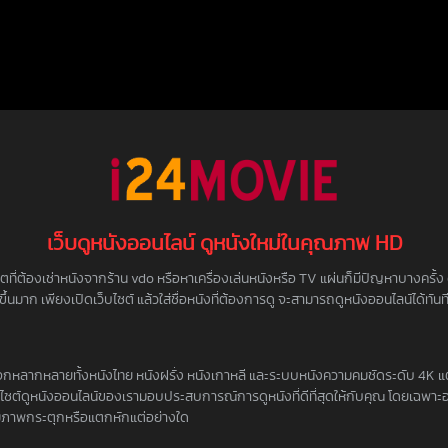
เว็บดูหนังออนไลน์ ดูหนังใหม่ในคุณภาพ HD
ดีตที่ต้องเช่าหนังจากร้าน vdo หรือหาเครื่องเล่นหนังหรือ TV แผ่นก็มีปัญหาบางครั้ง 
ขึ้นมาก เพียงเปิดเว็บไซต์ แล้วใส่ชื่อหนังที่ต้องการดู จะสามารถดูหนังออนไลน์ได้ทันท
กหลากหลายทั้งหนังไทย หนังฝรั่ง หนังเกาหลี และระบบหนังความคมชัดระดับ 4K แต่คุ
บไซต์ดูหนังออนไลน์ของเรามอบประสบการณ์การดูหนังที่ดีที่สุดให้กับคุณ โดยเฉพาะอย่
ม่มีภาพกระตุกหรือแตกหักแต่อย่างใด