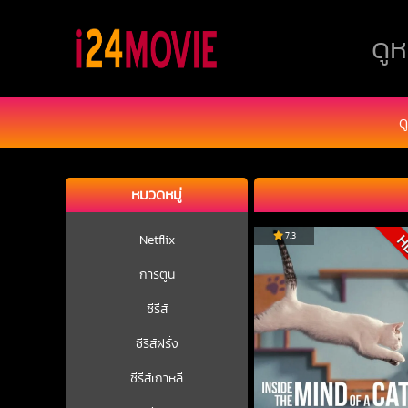
ดูห
ด
หมวดหมู่
7.3
H
Netflix
การ์ตูน
ซีรีส์
ซีรีส์ฝรั่ง
ซีรีส์เกาหลี