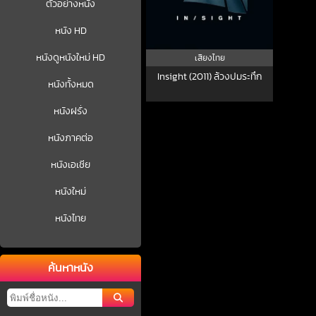
ตัวอย่างหนัง
หนัง HD
หนังดูหนังใหม่ HD
เสียงไทย
Insight (2011) ล้วงปมระทึก
หนังทั้งหมด
หนังฝรั่ง
หนังภาคต่อ
หนังเอเชีย
หนังใหม่
หนังไทย
ค้นหาหนัง