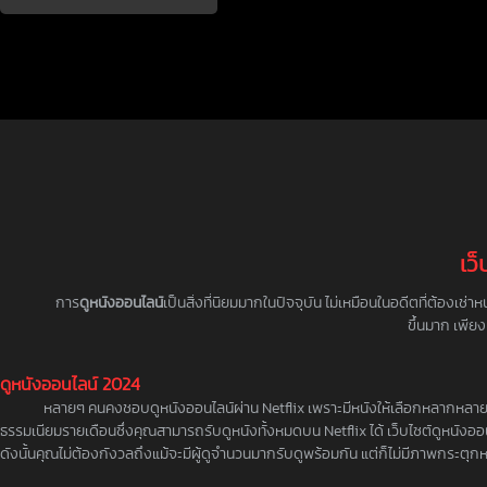
เว
การ
ดูหนังออนไลน์
เป็นสิ่งที่นิยมมากในปัจจุบัน ไม่เหมือนในอดีตที่ต้องเช่
ขึ้นมาก เพียง
ดูหนังออนไลน์ 2024
หลายๆ คนคงชอบดูหนังออนไลน์ผ่าน Netflix เพราะมีหนังให้เลือกหลากหลายทั้
ธรรมเนียมรายเดือนซึ่งคุณสามารถรับดูหนังทั้งหมดบน Netflix ได้ เว็บไซต์ดูหนังออ
ดังนั้นคุณไม่ต้องกังวลถึงแม้จะมีผู้ดูจำนวนมากรับดูพร้อมกัน แต่ก็ไม่มีภาพกระตุ