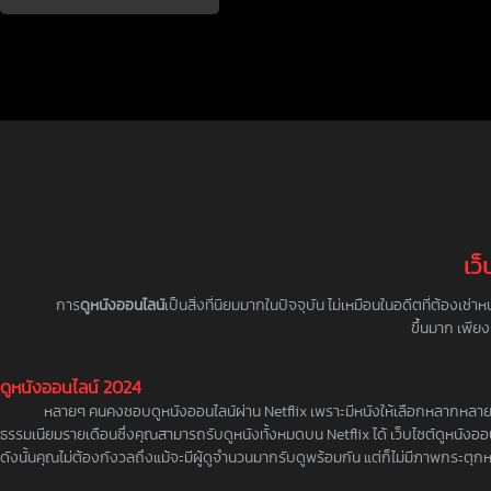
เว
การ
ดูหนังออนไลน์
เป็นสิ่งที่นิยมมากในปัจจุบัน ไม่เหมือนในอดีตที่ต้องเช่
ขึ้นมาก เพียง
ดูหนังออนไลน์ 2024
หลายๆ คนคงชอบดูหนังออนไลน์ผ่าน Netflix เพราะมีหนังให้เลือกหลากหลายทั้
ธรรมเนียมรายเดือนซึ่งคุณสามารถรับดูหนังทั้งหมดบน Netflix ได้ เว็บไซต์ดูหนังออ
ดังนั้นคุณไม่ต้องกังวลถึงแม้จะมีผู้ดูจำนวนมากรับดูพร้อมกัน แต่ก็ไม่มีภาพกระตุ