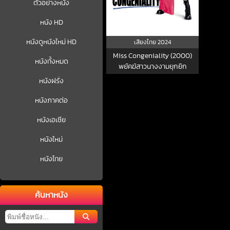
ตัวอย่างหนัง
หนัง HD
หนังดูหนังใหม่ HD
เสียงไทย 2024
Miss Congeniality (2000)
หนังทั้งหมด
พยัคฆ์สาวนางงามยุกยิก
หนังฝรั่ง
หนังภาคต่อ
หนังเอเชีย
หนังใหม่
หนังไทย
ค้นหาหนัง