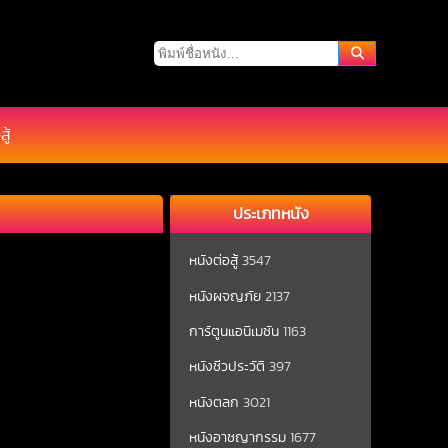
ู้
ประเภทหนัง
หนังต่อสู้
3547
หนังผจญภัย
2137
การ์ตูนแอนิเมชัน
1163
หนังชีวประวัติ
397
หนังตลก
3021
หนังอาชญากรรม
1677