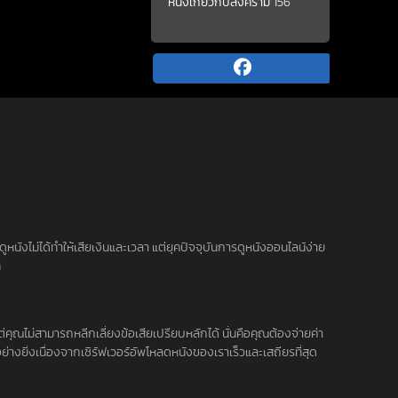
หนังเกี่ยวกับสงคราม
156
ดูหนังไม่ได้ทำให้เสียเงินและเวลา แต่ยุคปัจจุบันการดูหนังออนไลน์ง่าย
ี
ณไม่สามารถหลีกเลี่ยงข้อเสียเปรียบหลักได้ นั่นคือคุณต้องจ่ายค่า
างยิ่งเนื่องจากเซิร์ฟเวอร์อัพโหลดหนังของเราเร็วและเสถียรที่สุด