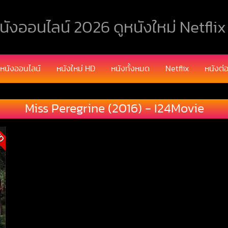
นังออนไลน์ 2026 ดูหนังใหม่ Netflix
ูหนังออนไลน์
หนังใหม่ HD
หนังทั้งหมด
Netflix
หนังต่อส
Miss Peregrine (2016) - I24Movie
D