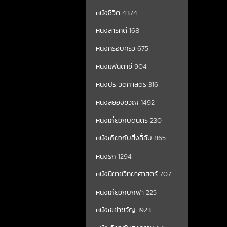
หนังชีวิต
4374
หนังสารคดี
168
หนังครอบครัว
675
หนังแฟนตาซี
904
หนังประวัติศาสตร์
316
หนังสยองขวัญ
1492
หนังเกี่ยวกับดนตรี
230
หนังเกี่ยวกับสิ่งลี้ลับ
865
หนังรัก
1294
หนังนิยายวิทยาศาสตร์
707
หนังเกี่ยวกับกีฬา
225
หนังเขย่าขวัญ
1923