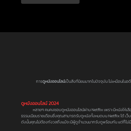
การ
ดูหนังออนไลน์
เป็นสิ่งที่นิยมมากในปัจจุบัน ไม่เหมือนในอ
ดูหนังออนไลน์ 2024
หลายๆ คนคงชอบดูหนังออนไลน์ผ่าน Netflix เพราะมีหนังให้เลือ
ธรรมเนียมรายเดือนซึ่งคุณสามารถรับดูหนังทั้งหมดบน Netflix ได้ เว็
ดังนั้นคุณไม่ต้องกังวลถึงแม้จะมีผู้ดูจำนวนมากรับดูพร้อมกัน แต่ก็ไ