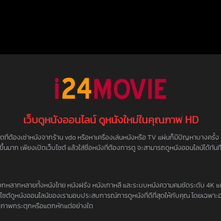
เว็บดูหนังออนไลน์ ดูหนังใหม่ในคุณภาพ HD
ดีตที่ต้องเช่าหนังจากร้าน vdo หรือหาเครื่องเล่นหนังหรือ TV แผ่นก็มีปัญหาบางครั้ง 
ขึ้นมาก เพียงเปิดเว็บไซต์ แล้วใส่ชื่อหนังที่ต้องการดู จะสามารถดูหนังออนไลน์ได้ทันท
กหลากหลายทั้งหนังไทย หนังฝรั่ง หนังเกาหลี และระบบหนังความคมชัดระดับ 4K แต่คุ
บไซต์ดูหนังออนไลน์ของเรามอบประสบการณ์การดูหนังที่ดีที่สุดให้กับคุณ โดยเฉพาะอย่
ม่มีภาพกระตุกหรือแตกหักแต่อย่างใด