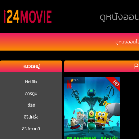
ดูหนังออน
ดูหนังออนไ
P
หมวดหมู่
5.6
HD
Netflix
การ์ตูน
ซีรีส์
ซีรีส์ฝรั่ง
ซีรีส์เกาหลี