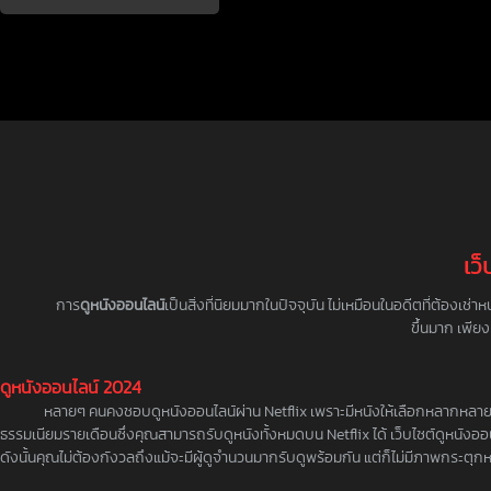
เว
การ
ดูหนังออนไลน์
เป็นสิ่งที่นิยมมากในปัจจุบัน ไม่เหมือนในอดีตที่ต้องเช่
ขึ้นมาก เพียง
ดูหนังออนไลน์ 2024
หลายๆ คนคงชอบดูหนังออนไลน์ผ่าน Netflix เพราะมีหนังให้เลือกหลากหลายทั้
ธรรมเนียมรายเดือนซึ่งคุณสามารถรับดูหนังทั้งหมดบน Netflix ได้ เว็บไซต์ดูหนังออ
ดังนั้นคุณไม่ต้องกังวลถึงแม้จะมีผู้ดูจำนวนมากรับดูพร้อมกัน แต่ก็ไม่มีภาพกระตุ