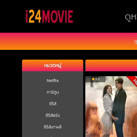
ดูห
ด
หมวดหมู่
6.5
H
Netflix
การ์ตูน
ซีรีส์
ซีรีส์ฝรั่ง
ซีรีส์เกาหลี