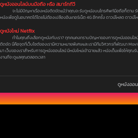
ดูหนังออนไลน์บนมือถือ หรือ สมาร์ททีวี
จะไม่มีปัญหาเรื่องหนังติดขัดแม้ว่าคุณจะรับดูหนังบนโทรศัพท์มือถือก็ตาม 
หนังเพื่อดูในอนาคตได้โดยไม่ต้องเปลืองอินเทอร์เน็ต 4G อีกครั้ง ดาวน์โหลด ดาวน์
ดูหนังใหม่ Netflix
ทำไมคุณถึงเลือกดูหนังกับเรา? ทุกคนคงทราบปัญหาของการดูหนังออนไลน์ สิ
ติดขัด นี่คือจุดที่เว็บไซต์ของเรามีความหมายพิเศษและเรามีทีมวิศวกรที่พัฒนา Mo
มา เว็บของเราสำหรับการดูหนังออนไลน์ มีหนังใหม่เข้าฉายแล้ว หนังเต็มเพื่อให้คุณรับดู
งานที่จะดูแลคุณตลอดเวลา
ดูหนังออน