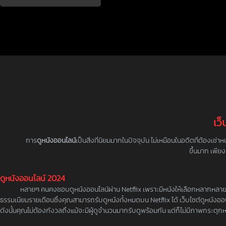
เว
การ
ดูหนังออนไลน์
เป็นสิ่งที่นิยมมากในปัจจุบัน ไม่เหมือนในอดีตที่ต้องเช่
ขึ้นมาก เพียง
ดูหนังออนไลน์ 2024
หลายๆ คนคงชอบดูหนังออนไลน์ผ่าน Netflix เพราะมีหนังให้เลือกหลากหลายทั้
ธรรมเนียมรายเดือนซึ่งคุณสามารถรับดูหนังทั้งหมดบน Netflix ได้ เว็บไซต์ดูหนังออ
ดังนั้นคุณไม่ต้องกังวลถึงแม้จะมีผู้ดูจำนวนมากรับดูพร้อมกัน แต่ก็ไม่มีภาพกระตุ