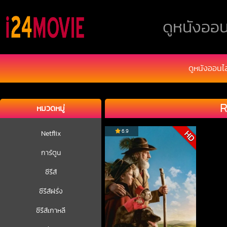
ดูหนังออน
ดูหนังออนไ
R
หมวดหมู่
6.9
HD
Netflix
การ์ตูน
ซีรีส์
ซีรีส์ฝรั่ง
ซีรีส์เกาหลี