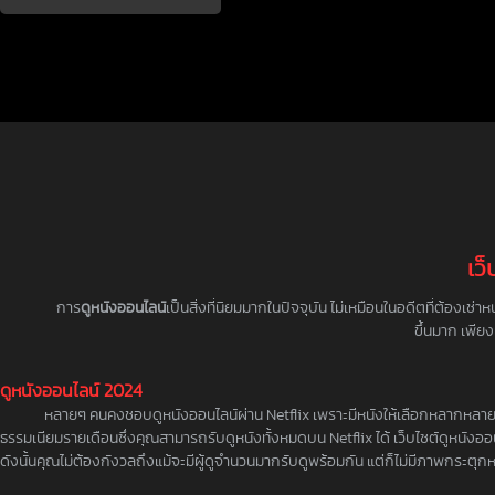
เว
การ
ดูหนังออนไลน์
เป็นสิ่งที่นิยมมากในปัจจุบัน ไม่เหมือนในอดีตที่ต้องเช่
ขึ้นมาก เพียง
ดูหนังออนไลน์ 2024
หลายๆ คนคงชอบดูหนังออนไลน์ผ่าน Netflix เพราะมีหนังให้เลือกหลากหลายทั้
ธรรมเนียมรายเดือนซึ่งคุณสามารถรับดูหนังทั้งหมดบน Netflix ได้ เว็บไซต์ดูหนังออ
ดังนั้นคุณไม่ต้องกังวลถึงแม้จะมีผู้ดูจำนวนมากรับดูพร้อมกัน แต่ก็ไม่มีภาพกระตุ