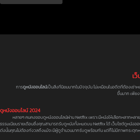
เว
การ
ดูหนังออนไลน์
เป็นสิ่งที่นิยมมากในปัจจุบัน ไม่เหมือนในอดีตที่ต้องเช่
ขึ้นมาก เพียง
ดูหนังออนไลน์ 2024
หลายๆ คนคงชอบดูหนังออนไลน์ผ่าน Netflix เพราะมีหนังให้เลือกหลากหลายทั้
ธรรมเนียมรายเดือนซึ่งคุณสามารถรับดูหนังทั้งหมดบน Netflix ได้ เว็บไซต์ดูหนังออ
ดังนั้นคุณไม่ต้องกังวลถึงแม้จะมีผู้ดูจำนวนมากรับดูพร้อมกัน แต่ก็ไม่มีภาพกระตุ