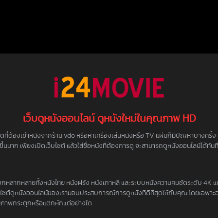
เว็บดูหนังออนไลน์ ดูหนังใหม่ในคุณภาพ HD
ดีตที่ต้องเช่าหนังจากร้าน vdo หรือหาเครื่องเล่นหนังหรือ TV แผ่นก็มีปัญหาบางครั้ง 
ขึ้นมาก เพียงเปิดเว็บไซต์ แล้วใส่ชื่อหนังที่ต้องการดู จะสามารถดูหนังออนไลน์ได้ทันท
กหลากหลายทั้งหนังไทย หนังฝรั่ง หนังเกาหลี และระบบหนังความคมชัดระดับ 4K แต่คุ
บไซต์ดูหนังออนไลน์ของเรามอบประสบการณ์การดูหนังที่ดีที่สุดให้กับคุณ โดยเฉพาะอย่
ม่มีภาพกระตุกหรือแตกหักแต่อย่างใด