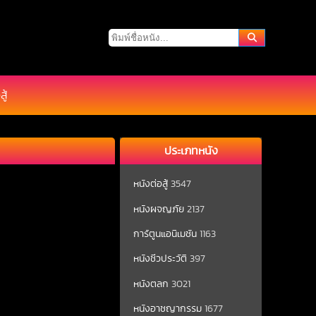
ู้
ประเภทหนัง
หนังต่อสู้
3547
หนังผจญภัย
2137
การ์ตูนแอนิเมชัน
1163
หนังชีวประวัติ
397
หนังตลก
3021
หนังอาชญากรรม
1677