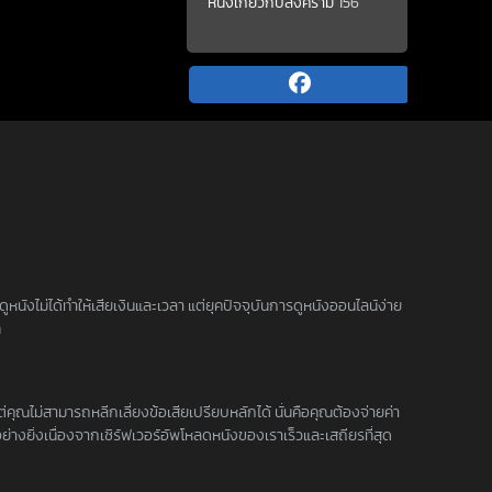
หนังเกี่ยวกับสงคราม
156
ดูหนังไม่ได้ทำให้เสียเงินและเวลา แต่ยุคปัจจุบันการดูหนังออนไลน์ง่าย
ี
ณไม่สามารถหลีกเลี่ยงข้อเสียเปรียบหลักได้ นั่นคือคุณต้องจ่ายค่า
างยิ่งเนื่องจากเซิร์ฟเวอร์อัพโหลดหนังของเราเร็วและเสถียรที่สุด