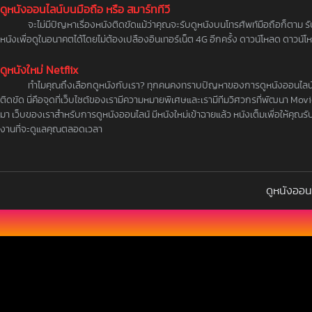
ดูหนังออนไลน์บนมือถือ หรือ สมาร์ททีวี
จะไม่มีปัญหาเรื่องหนังติดขัดแม้ว่าคุณจะรับดูหนังบนโทรศัพท์มือถือก็ตาม 
หนังเพื่อดูในอนาคตได้โดยไม่ต้องเปลืองอินเทอร์เน็ต 4G อีกครั้ง ดาวน์โหลด ดาวน์
ดูหนังใหม่ Netflix
ทำไมคุณถึงเลือกดูหนังกับเรา? ทุกคนคงทราบปัญหาของการดูหนังออนไลน์ สิ
ติดขัด นี่คือจุดที่เว็บไซต์ของเรามีความหมายพิเศษและเรามีทีมวิศวกรที่พัฒนา Mo
มา เว็บของเราสำหรับการดูหนังออนไลน์ มีหนังใหม่เข้าฉายแล้ว หนังเต็มเพื่อให้คุณรับดู
งานที่จะดูแลคุณตลอดเวลา
ดูหนังออน