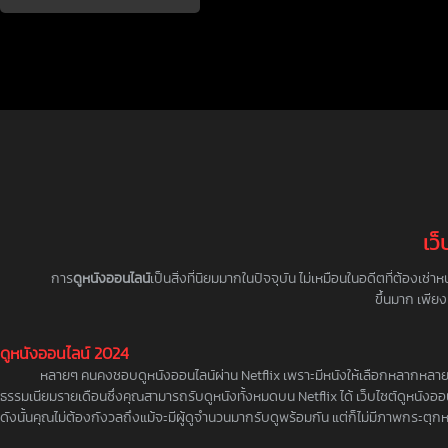
เว
การ
ดูหนังออนไลน์
เป็นสิ่งที่นิยมมากในปัจจุบัน ไม่เหมือนในอดีตที่ต้องเช่
ขึ้นมาก เพียง
ดูหนังออนไลน์ 2024
หลายๆ คนคงชอบดูหนังออนไลน์ผ่าน Netflix เพราะมีหนังให้เลือกหลากหลายทั้
ธรรมเนียมรายเดือนซึ่งคุณสามารถรับดูหนังทั้งหมดบน Netflix ได้ เว็บไซต์ดูหนังออ
ดังนั้นคุณไม่ต้องกังวลถึงแม้จะมีผู้ดูจำนวนมากรับดูพร้อมกัน แต่ก็ไม่มีภาพกระตุ