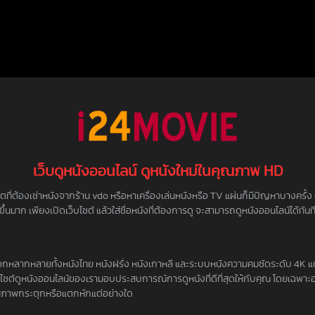
เว็บดูหนังออนไลน์ ดูหนังใหม่ในคุณภาพ HD
ดีตที่ต้องเช่าหนังจากร้าน vdo หรือหาเครื่องเล่นหนังหรือ TV แผ่นก็มีปัญหาบางครั้ง 
ขึ้นมาก เพียงเปิดเว็บไซต์ แล้วใส่ชื่อหนังที่ต้องการดู จะสามารถดูหนังออนไลน์ได้ทันท
กหลากหลายทั้งหนังไทย หนังฝรั่ง หนังเกาหลี และระบบหนังความคมชัดระดับ 4K แต่คุ
บไซต์ดูหนังออนไลน์ของเรามอบประสบการณ์การดูหนังที่ดีที่สุดให้กับคุณ โดยเฉพาะอย่
ม่มีภาพกระตุกหรือแตกหักแต่อย่างใด