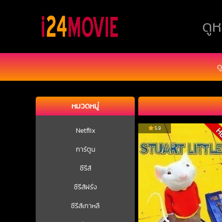
ดูห
ด
หมวดหมู่
5.9
H
Netflix
การ์ตูน
ซีรีส์
ซีรีส์ฝรั่ง
ซีรีส์เกาหลี