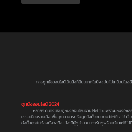
การ
ดูหนังออนไลน์
เป็นสิ่งที่นิยมมากในปัจจุบัน ไม่เหมือนในอ
ดูหนังออนไลน์ 2024
หลายๆ คนคงชอบดูหนังออนไลน์ผ่าน Netflix เพราะมีหนังให้เลือ
ธรรมเนียมรายเดือนซึ่งคุณสามารถรับดูหนังทั้งหมดบน Netflix ได้ เว็
ดังนั้นคุณไม่ต้องกังวลถึงแม้จะมีผู้ดูจำนวนมากรับดูพร้อมกัน แต่ก็ไ