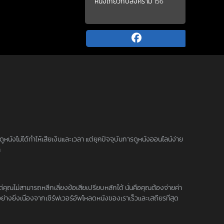
หนังเกี่ยวกับสงคราม
156
ดูหนังไม่ได้ทำให้เสียเงินและเวลา แต่ยุคปัจจุบันการดูหนังออนไลน์ง่าย
ี
ณไม่สามารถหลีกเลี่ยงข้อเสียเปรียบหลักได้ นั่นคือคุณต้องจ่ายค่า
างยิ่งเนื่องจากเซิร์ฟเวอร์อัพโหลดหนังของเราเร็วและเสถียรที่สุด