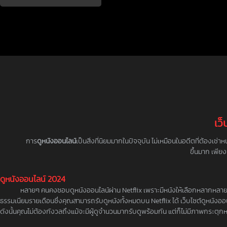
เว
การ
ดูหนังออนไลน์
เป็นสิ่งที่นิยมมากในปัจจุบัน ไม่เหมือนในอดีตที่ต้องเช่
ขึ้นมาก เพียง
ดูหนังออนไลน์ 2024
หลายๆ คนคงชอบดูหนังออนไลน์ผ่าน Netflix เพราะมีหนังให้เลือกหลากหลายทั้
ธรรมเนียมรายเดือนซึ่งคุณสามารถรับดูหนังทั้งหมดบน Netflix ได้ เว็บไซต์ดูหนังออ
ดังนั้นคุณไม่ต้องกังวลถึงแม้จะมีผู้ดูจำนวนมากรับดูพร้อมกัน แต่ก็ไม่มีภาพกระตุ