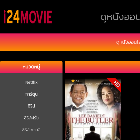
ดูหนังออน
ดูหนังออนไ
หมวดหมู่
7.2
HD
Netflix
การ์ตูน
ซีรีส์
ซีรีส์ฝรั่ง
ซีรีส์เกาหลี