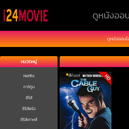
ดูหนังออน
ดูหนังออนไ
หมวดหมู่
6.1
HD
Netflix
การ์ตูน
ซีรีส์
ซีรีส์ฝรั่ง
ซีรีส์เกาหลี