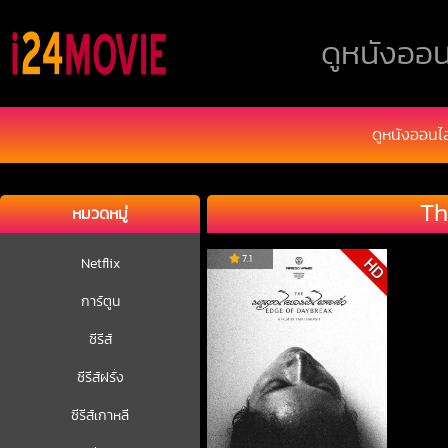
ดูหนังออน
ดูหนังออนไ
Th
หมวดหมู่
7.1
HD
Netflix
การ์ตูน
ซีรีส์
ซีรีส์ฝรั่ง
ซีรีส์เกาหลี