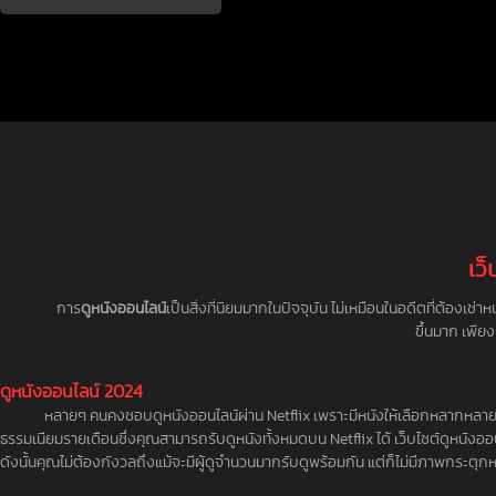
เว
การ
ดูหนังออนไลน์
เป็นสิ่งที่นิยมมากในปัจจุบัน ไม่เหมือนในอดีตที่ต้องเช่
ขึ้นมาก เพียง
ดูหนังออนไลน์ 2024
หลายๆ คนคงชอบดูหนังออนไลน์ผ่าน Netflix เพราะมีหนังให้เลือกหลากหลายทั้
ธรรมเนียมรายเดือนซึ่งคุณสามารถรับดูหนังทั้งหมดบน Netflix ได้ เว็บไซต์ดูหนังออ
ดังนั้นคุณไม่ต้องกังวลถึงแม้จะมีผู้ดูจำนวนมากรับดูพร้อมกัน แต่ก็ไม่มีภาพกระตุ