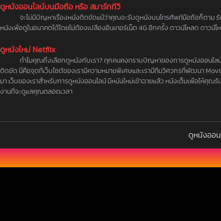
ดูหนังออนไลน์บนมือถือ หรือ สมาร์ททีวี
จะไม่มีปัญหาเรื่องหนังติดขัดแม้ว่าคุณจะรับดูหนังบนโทรศัพท์มือถือก็ตาม 
หนังเพื่อดูในอนาคตได้โดยไม่ต้องเปลืองอินเทอร์เน็ต 4G อีกครั้ง ดาวน์โหลด ดาวน์
ดูหนังใหม่ Netflix
ทำไมคุณถึงเลือกดูหนังกับเรา? ทุกคนคงทราบปัญหาของการดูหนังออนไลน์ สิ
ติดขัด นี่คือจุดที่เว็บไซต์ของเรามีความหมายพิเศษและเรามีทีมวิศวกรที่พัฒนา Mo
มา เว็บของเราสำหรับการดูหนังออนไลน์ มีหนังใหม่เข้าฉายแล้ว หนังเต็มเพื่อให้คุณรับดู
งานที่จะดูแลคุณตลอดเวลา
ดูหนังออน