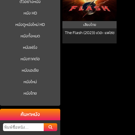
ตัวอย่างหนัง
หนัง HD
หนังดูหนังใหม่ HD
เสียงไทย
The Flash (2023) เดอะ แฟลช
หนังทั้งหมด
หนังฝรั่ง
หนังภาคต่อ
หนังเอเชีย
หนังใหม่
หนังไทย
ค้นหาหนัง