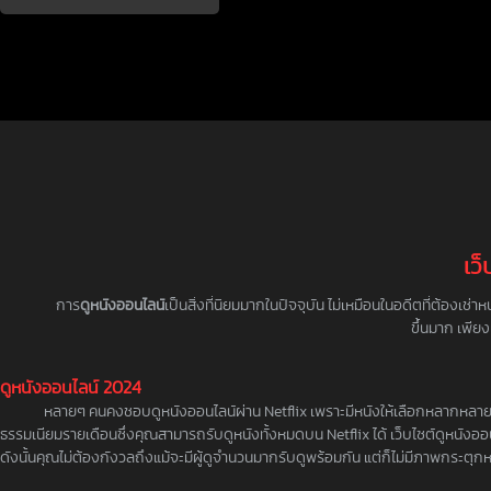
เว
การ
ดูหนังออนไลน์
เป็นสิ่งที่นิยมมากในปัจจุบัน ไม่เหมือนในอดีตที่ต้องเช่
ขึ้นมาก เพียง
ดูหนังออนไลน์ 2024
หลายๆ คนคงชอบดูหนังออนไลน์ผ่าน Netflix เพราะมีหนังให้เลือกหลากหลายทั้
ธรรมเนียมรายเดือนซึ่งคุณสามารถรับดูหนังทั้งหมดบน Netflix ได้ เว็บไซต์ดูหนังออ
ดังนั้นคุณไม่ต้องกังวลถึงแม้จะมีผู้ดูจำนวนมากรับดูพร้อมกัน แต่ก็ไม่มีภาพกระตุ