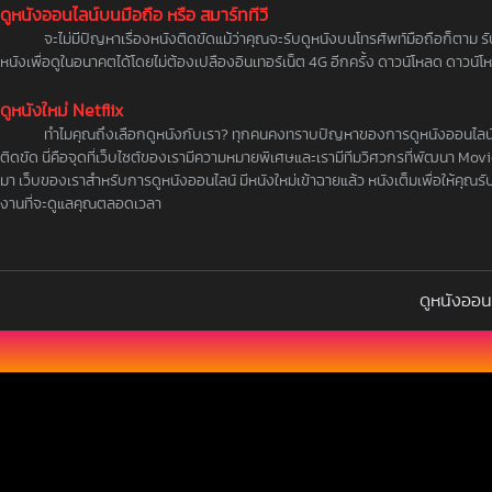
ดูหนังออนไลน์บนมือถือ หรือ สมาร์ททีวี
จะไม่มีปัญหาเรื่องหนังติดขัดแม้ว่าคุณจะรับดูหนังบนโทรศัพท์มือถือก็ตาม 
หนังเพื่อดูในอนาคตได้โดยไม่ต้องเปลืองอินเทอร์เน็ต 4G อีกครั้ง ดาวน์โหลด ดาวน์
ดูหนังใหม่ Netflix
ทำไมคุณถึงเลือกดูหนังกับเรา? ทุกคนคงทราบปัญหาของการดูหนังออนไลน์ สิ
ติดขัด นี่คือจุดที่เว็บไซต์ของเรามีความหมายพิเศษและเรามีทีมวิศวกรที่พัฒนา Mo
มา เว็บของเราสำหรับการดูหนังออนไลน์ มีหนังใหม่เข้าฉายแล้ว หนังเต็มเพื่อให้คุณรับดู
งานที่จะดูแลคุณตลอดเวลา
ดูหนังออน