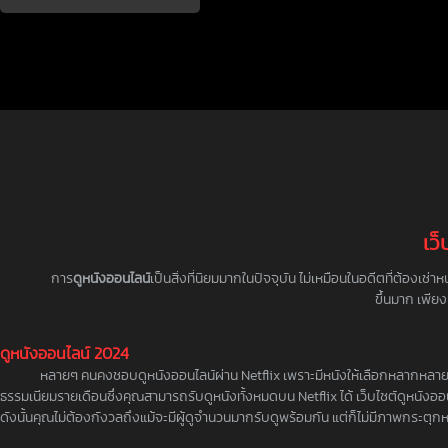
เว
การ
ดูหนังออนไลน์
เป็นสิ่งที่นิยมมากในปัจจุบัน ไม่เหมือนในอดีตที่ต้องเช่
ขึ้นมาก เพียง
ดูหนังออนไลน์ 2024
หลายๆ คนคงชอบดูหนังออนไลน์ผ่าน Netflix เพราะมีหนังให้เลือกหลากหลายทั้
ธรรมเนียมรายเดือนซึ่งคุณสามารถรับดูหนังทั้งหมดบน Netflix ได้ เว็บไซต์ดูหนังออ
ดังนั้นคุณไม่ต้องกังวลถึงแม้จะมีผู้ดูจำนวนมากรับดูพร้อมกัน แต่ก็ไม่มีภาพกระตุ