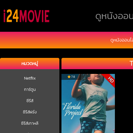
ดูหนังออน
ดูหนังออนไ
T
หมวดหมู่
7.6
HD
Netflix
การ์ตูน
ซีรีส์
ซีรีส์ฝรั่ง
ซีรีส์เกาหลี