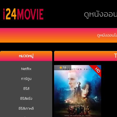
ดูหนังออน
ดูหนังออนไ
T
หมวดหมู่
7.6
HD
Netflix
การ์ตูน
ซีรีส์
ซีรีส์ฝรั่ง
ซีรีส์เกาหลี