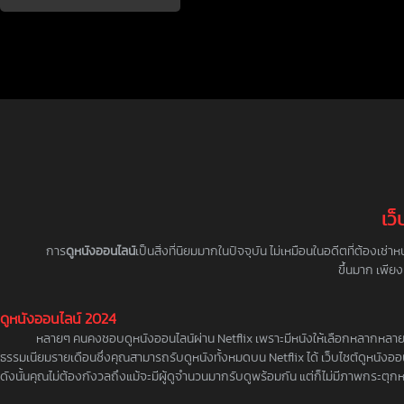
เว
การ
ดูหนังออนไลน์
เป็นสิ่งที่นิยมมากในปัจจุบัน ไม่เหมือนในอดีตที่ต้องเช่
ขึ้นมาก เพียง
ดูหนังออนไลน์ 2024
หลายๆ คนคงชอบดูหนังออนไลน์ผ่าน Netflix เพราะมีหนังให้เลือกหลากหลายทั้
ธรรมเนียมรายเดือนซึ่งคุณสามารถรับดูหนังทั้งหมดบน Netflix ได้ เว็บไซต์ดูหนังออ
ดังนั้นคุณไม่ต้องกังวลถึงแม้จะมีผู้ดูจำนวนมากรับดูพร้อมกัน แต่ก็ไม่มีภาพกระตุ