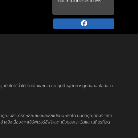
หนังเกี่ยวกับสงคราม
156
ดูหนังไม่ได้ทำให้เสียเงินและเวลา แต่ยุคปัจจุบันการดูหนังออนไลน์ง่าย
ี
ณไม่สามารถหลีกเลี่ยงข้อเสียเปรียบหลักได้ นั่นคือคุณต้องจ่ายค่า
างยิ่งเนื่องจากเซิร์ฟเวอร์อัพโหลดหนังของเราเร็วและเสถียรที่สุด