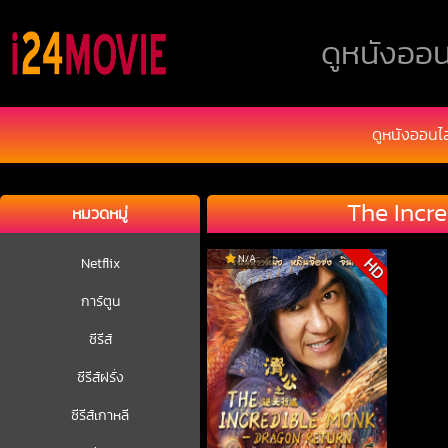
ดูหนังออน
ดูหนังออนไ
The Incr
หมวดหมู่
N/A
HD
Netflix
การ์ตูน
ซีรีส์
ซีรีส์ฝรั่ง
ซีรีส์เกาหลี