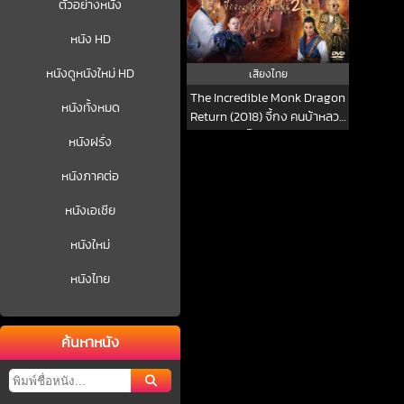
ตัวอย่างหนัง
หนัง HD
หนังดูหนังใหม่ HD
เสียงไทย
The Incredible Monk Dragon
หนังทั้งหมด
Return (2018) จี้กง คนบ้าหลวง
จีนบ๊องส์ ภาค 2
หนังฝรั่ง
หนังภาคต่อ
หนังเอเชีย
หนังใหม่
หนังไทย
ค้นหาหนัง