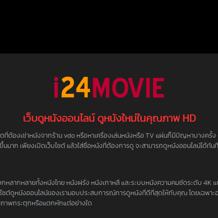
เว็บดูหนังออนไลน์ ดูหนังใหม่ในคุณภาพ HD
ดีตที่ต้องเช่าหนังจากร้าน vdo หรือหาเครื่องเล่นหนังหรือ TV แผ่นก็มีปัญหาบางครั้ง 
ขึ้นมาก เพียงเปิดเว็บไซต์ แล้วใส่ชื่อหนังที่ต้องการดู จะสามารถดูหนังออนไลน์ได้ทันท
กหลากหลายทั้งหนังไทย หนังฝรั่ง หนังเกาหลี และระบบหนังความคมชัดระดับ 4K แต่คุ
บไซต์ดูหนังออนไลน์ของเรามอบประสบการณ์การดูหนังที่ดีที่สุดให้กับคุณ โดยเฉพาะอย่
ม่มีภาพกระตุกหรือแตกหักแต่อย่างใด