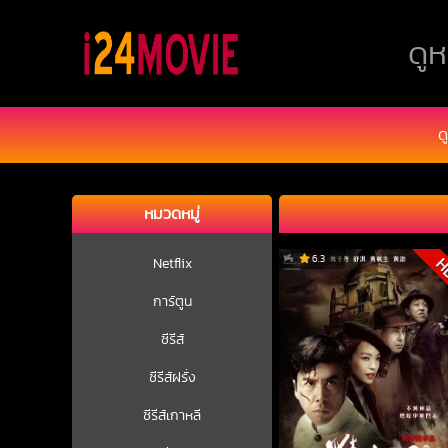
ดูห
ด
หมวดหมู่
6.3
H
Netflix
การ์ตูน
ซีรีส์
ซีรีส์ฝรั่ง
ซีรีส์เกาหลี