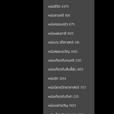
หนังชีวิต
4375
หนังสารคดี
168
หนังครอบครัว
675
หนังแฟนตาซี
905
หนังประวัติศาสตร์
316
หนังสยองขวัญ
1492
หนังเกี่ยวกับดนตรี
230
หนังเกี่ยวกับสิ่งลี้ลับ
865
หนังรัก
1294
หนังนิยายวิทยาศาสตร์
707
หนังเกี่ยวกับกีฬา
225
หนังเขย่าขวัญ
1923