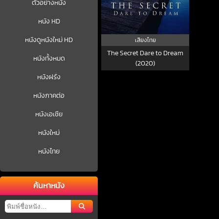
ตัวอย่างหนัง
หนัง HD
หนังดูหนังใหม่ HD
เสียงไทย
The Secret Dare to Dream
หนังทั้งหมด
(2020)
หนังฝรั่ง
หนังภาคต่อ
หนังเอเชีย
หนังใหม่
หนังไทย
ค้นหาหนัง