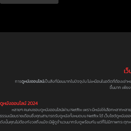
เว
การ
ดูหนังออนไลน์
เป็นสิ่งที่นิยมมากในปัจจุบัน ไม่เหมือนในอดีตที่ต้องเช่
ขึ้นมาก เพียง
ดูหนังออนไลน์ 2024
หลายๆ คนคงชอบดูหนังออนไลน์ผ่าน Netflix เพราะมีหนังให้เลือกหลากหลายทั้
ธรรมเนียมรายเดือนซึ่งคุณสามารถรับดูหนังทั้งหมดบน Netflix ได้ เว็บไซต์ดูหนังออ
ดังนั้นคุณไม่ต้องกังวลถึงแม้จะมีผู้ดูจำนวนมากรับดูพร้อมกัน แต่ก็ไม่มีภาพกระตุ