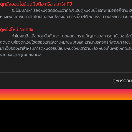
ดูหนังออนไลน์บนมือถือ หรือ สมาร์ททีวี
จะไม่มีปัญหาเรื่องหนังติดขัดแม้ว่าคุณจะรับดูหนังบนโทรศัพท์มือถือก็ตาม 
หนังเพื่อดูในอนาคตได้โดยไม่ต้องเปลืองอินเทอร์เน็ต 4G อีกครั้ง ดาวน์โหลด ดาวน์
ดูหนังใหม่ Netflix
ทำไมคุณถึงเลือกดูหนังกับเรา? ทุกคนคงทราบปัญหาของการดูหนังออนไลน์ สิ
ติดขัด นี่คือจุดที่เว็บไซต์ของเรามีความหมายพิเศษและเรามีทีมวิศวกรที่พัฒนา Mo
มา เว็บของเราสำหรับการดูหนังออนไลน์ มีหนังใหม่เข้าฉายแล้ว หนังเต็มเพื่อให้คุณรับดู
งานที่จะดูแลคุณตลอดเวลา
ดูหนังออน