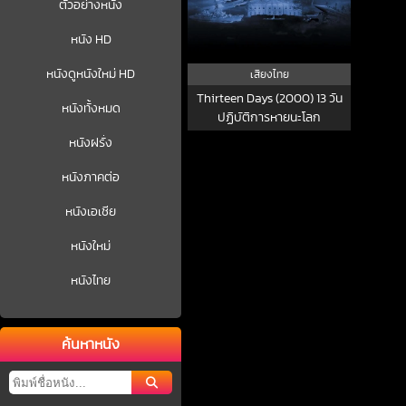
ตัวอย่างหนัง
หนัง HD
หนังดูหนังใหม่ HD
เสียงไทย
Thirteen Days (2000) 13 วัน
หนังทั้งหมด
ปฏิบัติการหายนะโลก
หนังฝรั่ง
หนังภาคต่อ
หนังเอเชีย
หนังใหม่
หนังไทย
ค้นหาหนัง