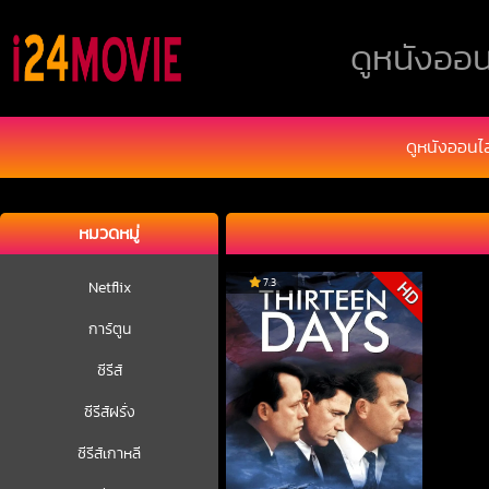
ดูหนังออน
ดูหนังออนไ
หมวดหมู่
7.3
HD
Netflix
การ์ตูน
ซีรีส์
ซีรีส์ฝรั่ง
ซีรีส์เกาหลี