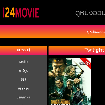
ดูหนังออน
ดูหนังออนไ
Twilight
หมวดหมู่
7.4
HD
Netflix
การ์ตูน
ซีรีส์
ซีรีส์ฝรั่ง
ซีรีส์เกาหลี