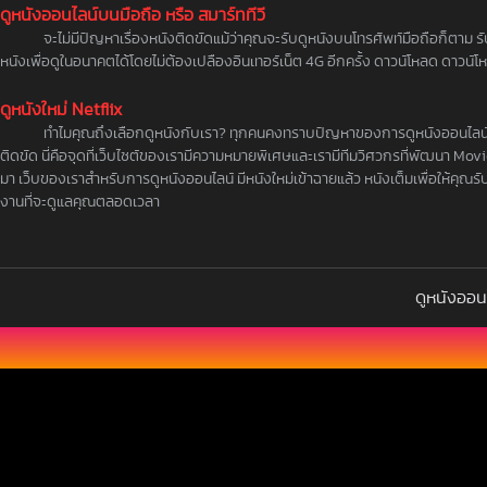
ดูหนังออนไลน์บนมือถือ หรือ สมาร์ททีวี
จะไม่มีปัญหาเรื่องหนังติดขัดแม้ว่าคุณจะรับดูหนังบนโทรศัพท์มือถือก็ตาม 
หนังเพื่อดูในอนาคตได้โดยไม่ต้องเปลืองอินเทอร์เน็ต 4G อีกครั้ง ดาวน์โหลด ดาวน์
ดูหนังใหม่ Netflix
ทำไมคุณถึงเลือกดูหนังกับเรา? ทุกคนคงทราบปัญหาของการดูหนังออนไลน์ สิ
ติดขัด นี่คือจุดที่เว็บไซต์ของเรามีความหมายพิเศษและเรามีทีมวิศวกรที่พัฒนา Mo
มา เว็บของเราสำหรับการดูหนังออนไลน์ มีหนังใหม่เข้าฉายแล้ว หนังเต็มเพื่อให้คุณรับดู
งานที่จะดูแลคุณตลอดเวลา
ดูหนังออน