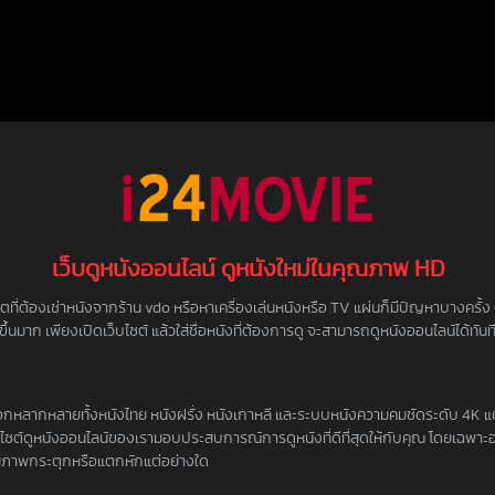
เว็บดูหนังออนไลน์ ดูหนังใหม่ในคุณภาพ HD
ดีตที่ต้องเช่าหนังจากร้าน vdo หรือหาเครื่องเล่นหนังหรือ TV แผ่นก็มีปัญหาบางครั้ง 
ขึ้นมาก เพียงเปิดเว็บไซต์ แล้วใส่ชื่อหนังที่ต้องการดู จะสามารถดูหนังออนไลน์ได้ทันท
กหลากหลายทั้งหนังไทย หนังฝรั่ง หนังเกาหลี และระบบหนังความคมชัดระดับ 4K แต่คุ
บไซต์ดูหนังออนไลน์ของเรามอบประสบการณ์การดูหนังที่ดีที่สุดให้กับคุณ โดยเฉพาะอย่
ม่มีภาพกระตุกหรือแตกหักแต่อย่างใด