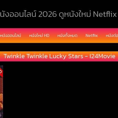
นังออนไลน์ 2026 ดูหนังใหม่ Netflix
ูหนังออนไลน์
หนังใหม่ HD
หนังทั้งหมด
Netflix
หนังต่อส
Twinkle Twinkle Lucky Stars - I24Movie
D