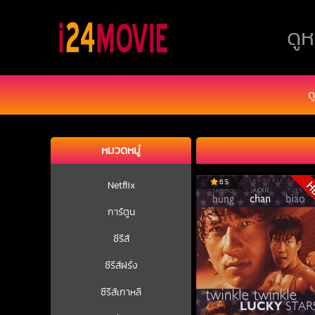
ดูห
ด
หมวดหมู่
6.5
H
Netflix
การ์ตูน
ซีรีส์
ซีรีส์ฝรั่ง
ซีรีส์เกาหลี