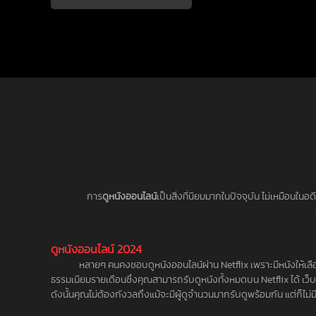
การ
ดูหนังออนไลน์
เป็นสิ่งที่นิยมมากในปัจจุบัน ไม่เหมือนในอ
ดูหนังออนไลน์ 2024
หลายๆ คนคงชอบดูหนังออนไลน์ผ่าน Netflix เพราะมีหนังให้เลือ
ธรรมเนียมรายเดือนซึ่งคุณสามารถรับดูหนังทั้งหมดบน Netflix ได้ เว็
ดังนั้นคุณไม่ต้องกังวลถึงแม้จะมีผู้ดูจำนวนมากรับดูพร้อมกัน แต่ก็ไ