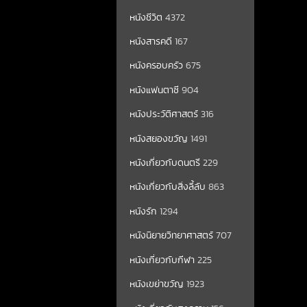
หนังชีวิต
4372
หนังสารคดี
167
หนังครอบครัว
675
หนังแฟนตาซี
904
หนังประวัติศาสตร์
316
หนังสยองขวัญ
1491
หนังเกี่ยวกับดนตรี
229
หนังเกี่ยวกับสิ่งลี้ลับ
863
หนังรัก
1294
หนังนิยายวิทยาศาสตร์
707
หนังเกี่ยวกับกีฬา
225
หนังเขย่าขวัญ
1923