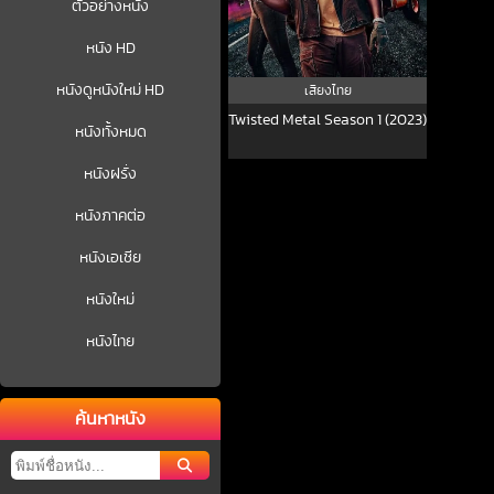
ตัวอย่างหนัง
หนัง HD
หนังดูหนังใหม่ HD
เสียงไทย
Twisted Metal Season 1 (2023)
หนังทั้งหมด
หนังฝรั่ง
หนังภาคต่อ
หนังเอเชีย
หนังใหม่
หนังไทย
ค้นหาหนัง