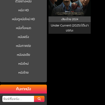
ตัวอย่างหนัง
หนัง HD
หนังดูหนังใหม่ HD
เสียงไทย 2024
Under Current (2025) ใต้เงา
หนังทั้งหมด
มรณะ
หนังฝรั่ง
หนังภาคต่อ
หนังเอเชีย
หนังใหม่
หนังไทย
ค้นหาหนัง