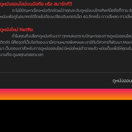
ดูหนังออนไลน์บนมือถือ หรือ สมาร์ททีวี
จะไม่มีปัญหาเรื่องหนังติดขัดแม้ว่าคุณจะรับดูหนังบนโทรศัพท์มือถือก็ตาม 
หนังเพื่อดูในอนาคตได้โดยไม่ต้องเปลืองอินเทอร์เน็ต 4G อีกครั้ง ดาวน์โหลด ดาวน์
ดูหนังใหม่ Netflix
ทำไมคุณถึงเลือกดูหนังกับเรา? ทุกคนคงทราบปัญหาของการดูหนังออนไลน์ สิ
ติดขัด นี่คือจุดที่เว็บไซต์ของเรามีความหมายพิเศษและเรามีทีมวิศวกรที่พัฒนา Mo
มา เว็บของเราสำหรับการดูหนังออนไลน์ มีหนังใหม่เข้าฉายแล้ว หนังเต็มเพื่อให้คุณรับดู
งานที่จะดูแลคุณตลอดเวลา
ดูหนังออน