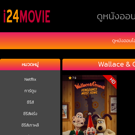
ดูหนังออน
ดูหนังออนไ
Wallace & 
หมวดหมู่
7.9
HD
Netflix
การ์ตูน
ซีรีส์
ซีรีส์ฝรั่ง
ซีรีส์เกาหลี